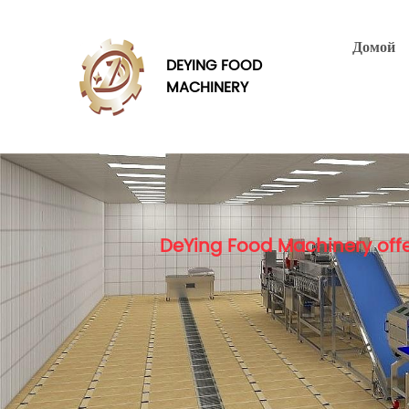
Домой
DEYING FOOD
MACHINERY
DeYing Food Machinery offe