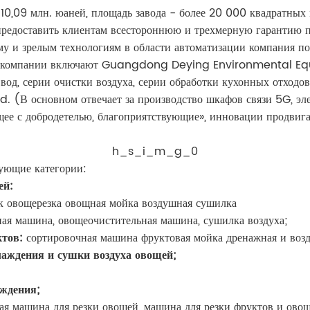
10,09 млн. юаней, площадь завода - более 20 000 квадратных
редоставить клиентам всестороннюю и трехмерную гарантию п
му и зрелым технологиям в области автоматизации компания по
ие компании включают Guangdong Deying Environmental Equi
вод, серии очистки воздуха, серии обработки кухонных отходов
(В основном отвечает за производство шкафов связи 5G, эле
ее с добродетелью, благоприятствующие», инновации продвига
h_s_i_m_g_0
ующие категории:
ей:
к овощерезка овощная мойка воздушная сушилка
ная машина, овощеочистительная машина, сушилка воздуха;
ктов:
сортировочная машина фруктовая мойка дренажная и воз
лаждения и сушки воздуха овощей;
аждения;
 машина для резки овощей, машина для резки фруктов и овоще