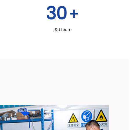
30
+
r&d team