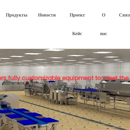
Продукты
Новости
Проект
О
Связ
Кейс
нас
rs fully customizable equipment to meet the 