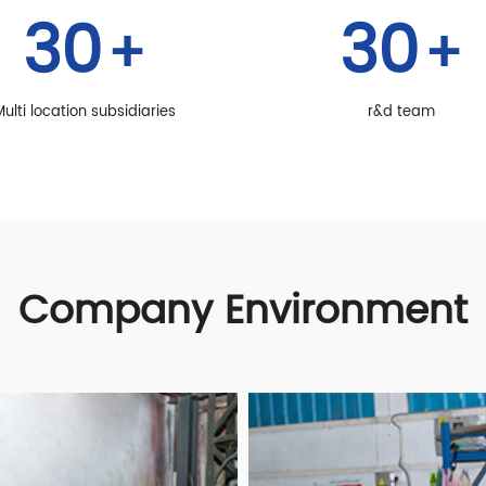
30
30
+
+
ulti location subsidiaries
r&d team
Company Environment