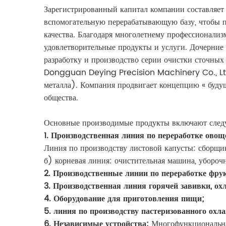
Зарегистрированный капитал компании составляет 
вспомогательную перерабатывающую базу, чтобы п
качества. Благодаря многолетнему профессионализ
удовлетворительные продукты и услуги. Дочерн
разработку и производство серии очистки сточных 
Dongguan Deying Precision Machinery Co., Ltd. 
металла). Компания продвигает концепцию « будущ
общества.
Основные производимые продукты включают след
1. Производственная линия по переработке овощ
Линия по производству листовой капусты: сборщи
б) корневая линия: очистительная машина, убороч
2. Производственные линии по переработке фру
3. Производственная линия горячей завивки, ох
4. Оборудование для приготовления пищи;
5. линия по производству пастеризованного охл
6. Независимые устройства:
Многофункциональная