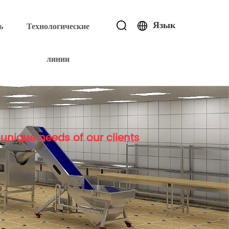
Язык
ь
Технологические
линии
unique needs of our clients