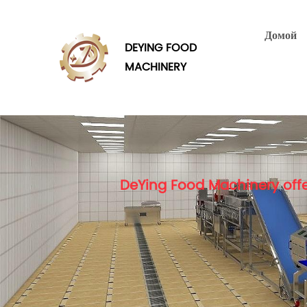
Домой
DEYING FOOD
MACHINERY
DeYing Food Machinery offe