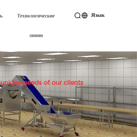
Язык
ь
Технологические
линии
unique needs of our clients