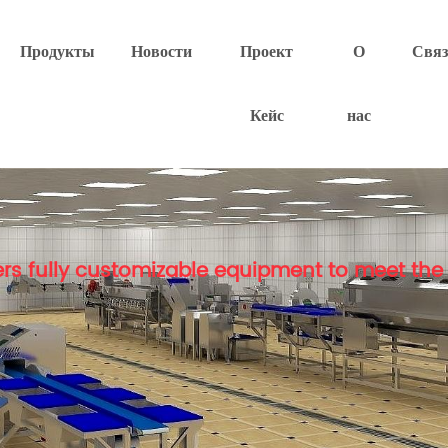
Продукты
Новости
Проект
О
Связ
Кейс
нас
rs fully customizable equipment to meet the 