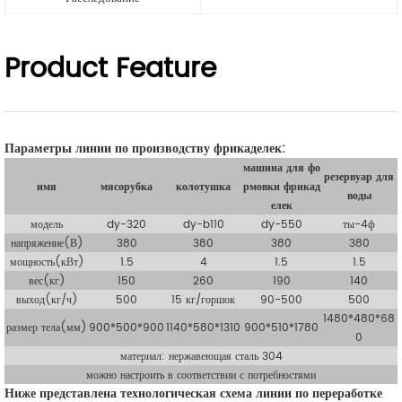
Product Feature
Параметры линии по производству фрикаделек:
машина для фо
резервуар для
имя
мясорубка
колотушка
рмовки фрикад
воды
елек
модель
dy-320
dy-b110
dy-550
ты-4ф
напряжение(В)
380
380
380
380
мощность(кВт)
1.5
4
1.5
1.5
вес(кг)
150
260
190
140
выход(
кг/ч)
500
15 кг/горшок
90-500
500
1480*480*68
размер тела(мм)
900*500*900
1140*580*1310
900*510*1780
0
материал: нержавеющая сталь 304
можно настроить в соответствии с потребностями
Ниже представлена технологическая схема линии по переработке