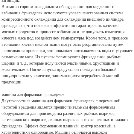
загонщик:
В компрессорном холодильном оборудовании для медленного
взбивания фрикаделек используется усовершенствованная система
компрессионного охлаждения для охлаждения внешнего цилиндра
фрикадельки, что позволяет эффективно гарантировать качество
мясных продуктов в процессе взбивания и не допускать изменения
качества мяса под воздействием температуры. Кроме того, в процессе
взбивания клетки мясной ткани могут быть реорганизованы путем
вытягивания проволоки, что повышает впитываемость воды и улучшает
размягчение мяса. Из пульпы формируются фрикадельки, рыбные
шарики и т. д., которые получаются эластичными, хрустящими и
жевательными. После запуска продукта он пользуется большой
популярностью у клиентов, занимающихся переработкой мясной
продукции.
машина для формовки фрикаделек:
Двухскоростная машина для формовки фрикаделек с переменной
частотой вращения является предпочтительным формовочным
оборудованием для производства различных рыбных шариков,
вегетарианских шариков, свиных шариков, а также нежных и гладких
фрикаделек. Эффект формования плавный, контур красивый, а
характеристики однородные. Машина отличается высокой