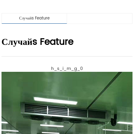
Случайs Feature
Случайs Feature
h_s_i_m_g_0