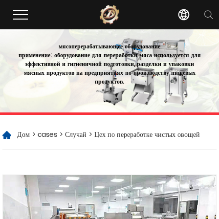
мясоперерабатывающее оборудование
применение: оборудование для переработки мяса используется для
эффективной и гигиеничной подготовки, разделки и упаковки
мясных продуктов на предприятиях по производству пищевых
продуктов.
Дом
>
cases
>
Случай
> Цех по переработке чистых овощей