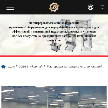
мясоперерабатывающее оборудование
применение: оборудование для переработки мяса используется для
эффективной и гигиеничной подготовки, разделки и упаковки
мясных продуктов на предприятиях по производству пищевых
продуктов.
Дом
>
cases
>
Случай
> Мастерская по раздаче чистых овощей