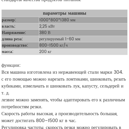
параметры машины
размер:
1000*800*1380 мм
власть:
2,25 кВт
Напряжение:
380 В
длина реза:
регулируемый 1-60 мм
производство:
800-1500 кг/ч
масса:
200 кг
функции:
Вся машина изготовлена из нержавеющей стали марки 304.
с его помощью можно нарезать ломтиками, шинковать, резать
кубиками, измельчать и шинковать лук, капусту, сельдерей и
т. д.
лезвие можно заменять, чтобы адаптировать его к различным
потребностям резки.
Скорость работы высокая, а производительность большая,
может достигать 800–1500 кг в час.
Регулировка частоты, скорость резки можно регулировать в