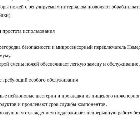
боры ножей
с регулируемым интервалом позволяют обрабатывать
бики).
и простота использования
регородка безопасности
и
микросенсорный переключатель
Немед
муму.
трой смены ножей
обеспечивает легкую замену и обслуживание 
е требующий особого обслуживания
ные нейлоновые шестерни
и
прокладки из пищевого инженерног
дуктов и продлевают срок службы компонентов.
 воздушным охлаждением
поддерживает непрерывную работу без 