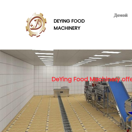
Домой
DEYING FOOD
MACHINERY
DeYing Food Machinery offe