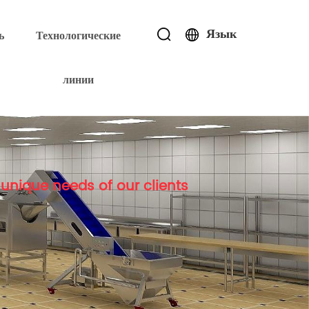
Язык
ь
Технологические
линии
unique needs of our clients