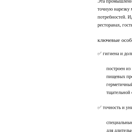
Эта промышленна
точную нарезку 
потребностей. И
ресторанах, гост
ключевые особ
✅
гигиена и дол
построен из
пищевых пр
герметичный
тщательной 
✅
точность и ун
специальные
для длитель