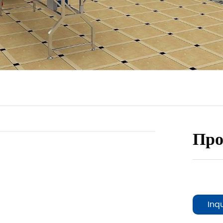
Про
Inq