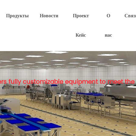
Продукты
Новости
Проект
О
Связ
Кейс
нас
rs fully customizable equipment to meet the 