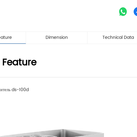
eature
Dimension
Technical Data
 Feature
читель ds-100d