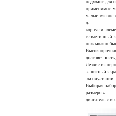
подходит для и
применимые м
малые мясопер
д.
корпус и элем
герметичный к
нож можно быс
Высокопрочная
долговечность
Лезвие из нерж
защитный экра
эксплуатации
Выбирая набор
размеров.
двигатель с в