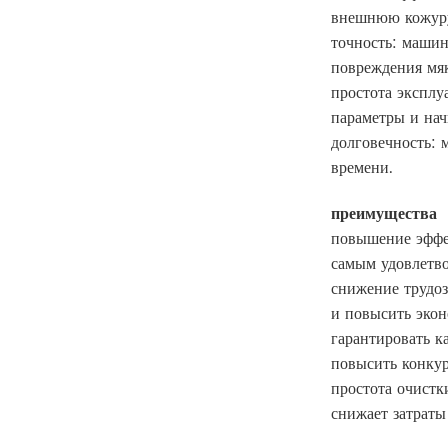
внешнюю кожуру 
точность: машин
повреждения мяк
простота эксплу
параметры и нач
долговечность: 
времени.
преимущества
повышение эффек
самым удовлетво
снижение трудоз
и повысить эко
гарантировать к
повысить конкур
простота очистк
снижает затраты