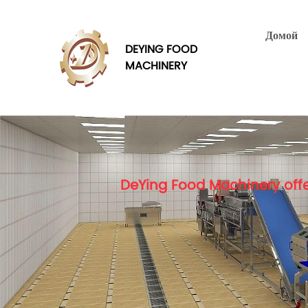
Домой
DEYING FOOD
MACHINERY
DeYing Food Machinery offe