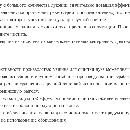
с большого количества луковиц, значительно повышая эффекти
ная очистка происходит равномерно и последовательно, что п
оти, которые могут возникнуть при ручной очистке.
атации: машина для очистки лука проста в эксплуатации. Прос
ните чистить.
машина изготовлена из высококачественных материалов, долгове
тивности производства: машина для очистки лука может значи
ряя потребности крупномасштабного производства и переработ
атрат: по сравнению с ручной очисткой использование машин д
номическую выгоду.
ачество продукции: эффект машинной очистки стабилен и надеже
ентоспособность продукции на рынке.
и и обслуживания: машина для очистки лука имеет продуманную
 на использование оборудования.