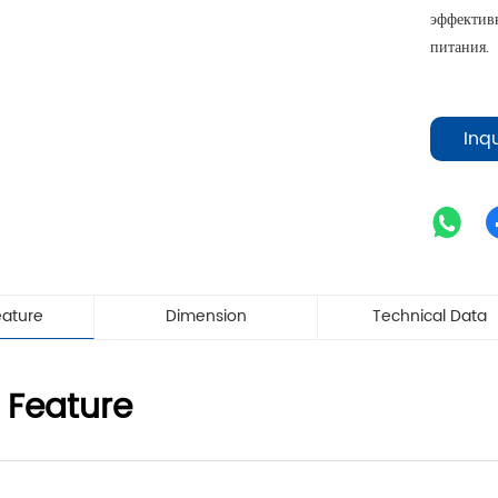
эффектив
питания.
Inq
eature
Dimension
Technical Data
 Feature