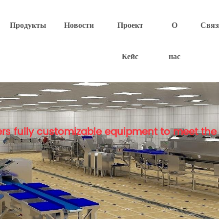
Продукты
Новости
Проект
О
Связ
Кейс
нас
rs fully customizable equipment to meet the 