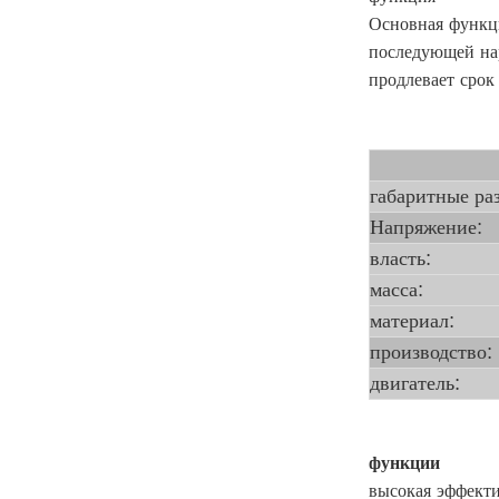
Основная функци
последующей нар
продлевает срок
габаритные ра
Напряжение:
власть:
масса:
материал:
производство:
двигатель:
функции
высокая эффекти