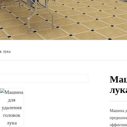
к лука
Маш
лук
Машина дл
предназна
эффективн