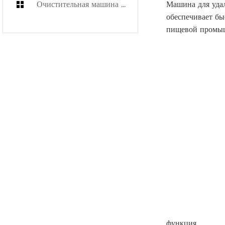
Очистительная машина для подменных коробок
Машина для удал
обеспечивает бы
пищевой промыш
функция