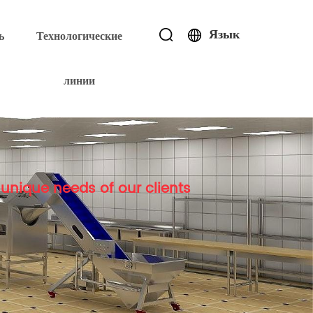
Язык
ь
Технологические
линии
unique needs of our clients