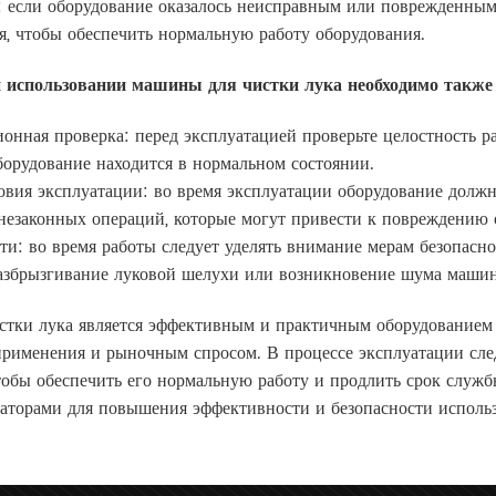
: если оборудование оказалось неисправным или поврежденным
я, чтобы обеспечить нормальную работу оборудования.
и использовании машины для чистки лука необходимо такж
онная проверка: перед эксплуатацией проверьте целостность ра
оборудование находится в нормальном состоянии.
овия эксплуатации: во время эксплуатации оборудование должн
незаконных операций, которые могут привести к повреждению 
ти: во время работы следует уделять внимание мерам безопаснос
азбрызгивание луковой шелухи или возникновение шума машины
стки лука является эффективным и практичным оборудованием
рименения и рыночным спросом. В процессе эксплуатации сле
тобы обеспечить его нормальную работу и продлить срок служб
аторами для повышения эффективности и безопасности использ