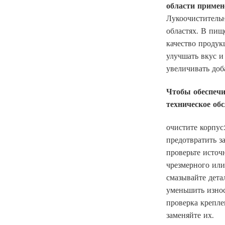
области примен
Лукоочиститель
областях. В пищ
качество продук
улучшать вкус и
увеличивать доб
Чтобы обеспечи
техническое об
очистите корпус
предотвратить з
проверьте источ
чрезмерного или
смазывайте дета
уменьшить износ
проверка крепле
заменяйте их.