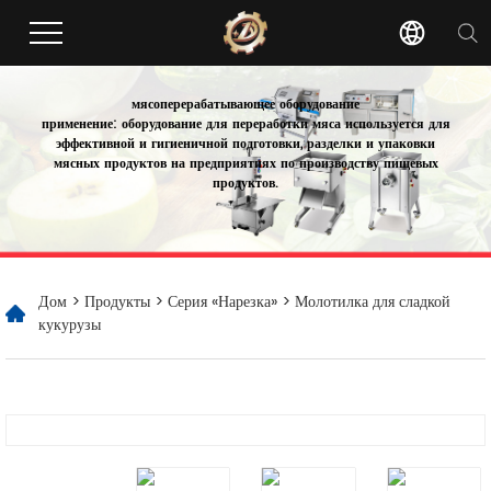
мясоперерабатывающее оборудование
применение: оборудование для переработки мяса используется для
эффективной и гигиеничной подготовки, разделки и упаковки
мясных продуктов на предприятиях по производству пищевых
продуктов.
Дом
>
Продукты
>
Серия «Нарезка»
> Молотилка для сладкой
кукурузы