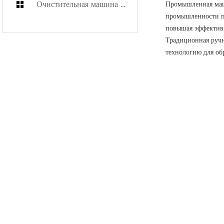
Очистительная машина для подменных коробок
Промышленная маши
промышленности по
повышая эффективн
Традиционная ручн
технологию для об