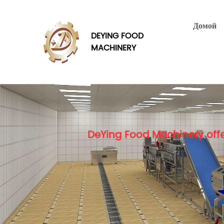
Домой
DEYING FOOD
MACHINERY
DeYing Food Machinery offe