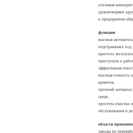
усиливая конкурен
удовлетворяют кру
и предприятия обще
функции
высокая автоматиз
подстраиваясь под
простота эксплуат
приступить к работ
эффективная очистк
высокая точность 
креветок.
прочный материал:
среде.
простота очистки 
обслуживания и ре
области применен
заводы по перераб