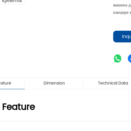
машина дл
панцири к
Inq
eature
Dimension
Technical Data
 Feature