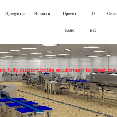
Продукты
Новости
Проект
О
Связ
Кейс
нас
rs fully customizable equipment to meet the 