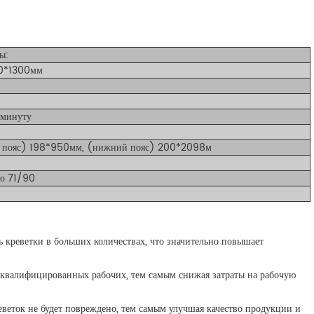
ы:
0*1300мм
минуту
 пояс) 198*950мм, (нижний пояс) 200*2098м
по 71/90
 креветки в больших количествах, что значительно повышает
в квалифицированных рабочих, тем самым снижая затраты на рабочую
еветок не будет повреждено, тем самым улучшая качество продукции и