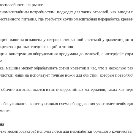
тоспособность на рынке.
пномасштабным потребностям: подходят для таких отраслей, как заводы
ственного питания, где требуется крупномасштабная переработка кревет
ация: машина оснащена усовершенствованной системой управления, котор
 креветки разных спецификаций и типов.
ации: конструкция оборудования продумана до мелочей, а интерфейс упр
е.
а: машина может обрабатывать сотни креветок в час, что в несколько ра
очистки: машина использует точные ножи для очистки, которые позволяю
 обычно изготавливается из антикоррозийных материалов, таких как не
и обслуживания: конструктивная схема оборудования учитывает необходим
монта.
ия
отке морепродуктов: используются для переработки большого количества