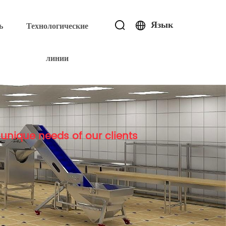
Язык
ь
Технологические
линии
unique needs of our clients