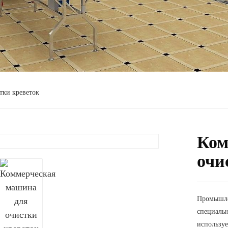
тки креветок
Ком
очи
Промышлен
специальн
использу