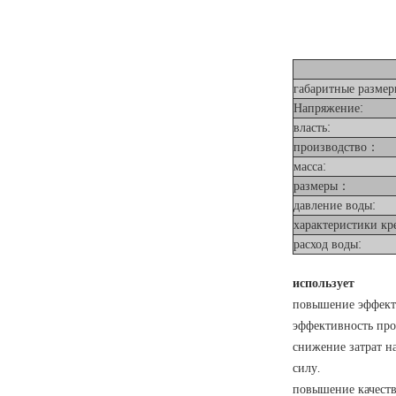
габаритные размер
Напряжение:
власть:
производство
：
масса:
размеры
：
давление воды:
характеристики кр
расход воды:
использует
повышение эффекти
эффективность про
снижение затрат н
силу.
повышение качеств