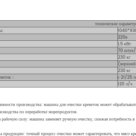
технические параметр
ы:
1040*93
220в
1,5 кВт
70 штук/
230 кг
(верхний
230 кг
еветок
：
с 21/25 
120 л/ч
вности производства: машина для очистки креветок может обрабатывать
изводства по переработке морепродуктов.
а рабочую силу: машина заменяет ручную очистку, снижая потребность 
а продукции: точный процесс очистки может гарантировать, что мясо кр