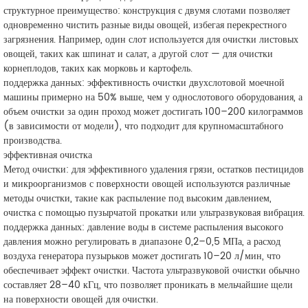
структурное преимущество: конструкция с двумя слотами позволяет
одновременно чистить разные виды овощей, избегая перекрестного
загрязнения. Например, один слот используется для очистки листовых
овощей, таких как шпинат и салат, а другой слот — для очистки
корнеплодов, таких как морковь и картофель.
поддержка данных: эффективность очистки двухслотовой моечной
машины примерно на 50% выше, чем у однослотового оборудования, а
объем очистки за один проход может достигать 100–200 килограммов
(в зависимости от модели), что подходит для крупномасштабного
производства.
эффективная очистка
Метод очистки: для эффективного удаления грязи, остатков пестицидов
и микроорганизмов с поверхности овощей используются различные
методы очистки, такие как распыление под высоким давлением,
очистка с помощью пузырчатой прокатки или ультразвуковая вибрация.
поддержка данных: давление воды в системе распыления высокого
давления можно регулировать в диапазоне 0,2–0,5 МПа, а расход
воздуха генератора пузырьков может достигать 10–20 л/мин, что
обеспечивает эффект очистки. Частота ультразвуковой очистки обычно
составляет 28–40 кГц, что позволяет проникать в мельчайшие щели
на поверхности овощей для очистки.