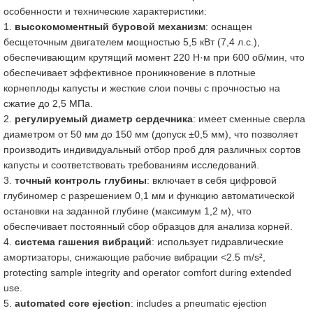
особенности и технические характеристики:
1.
высокомоментный буровой механизм
: оснащен
бесщеточным двигателем мощностью 5,5 кВт (7,4 л.с.),
обеспечивающим крутящий момент 220 Н·м при 600 об/мин, что
обеспечивает эффективное проникновение в плотные
корнеплоды капусты и жесткие слои почвы с прочностью на
сжатие до 2,5 МПа.
2.
регулируемый диаметр сердечника
: имеет сменные сверла
диаметром от 50 мм до 150 мм (допуск ±0,5 мм), что позволяет
производить индивидуальный отбор проб для различных сортов
капусты и соответствовать требованиям исследований.
3.
точный контроль глубины
: включает в себя цифровой
глубиномер с разрешением 0,1 мм и функцию автоматической
остановки на заданной глубине (максимум 1,2 м), что
обеспечивает постоянный сбор образцов для анализа корней.
4.
система гашения вибраций
: использует гидравлические
амортизаторы, снижающие рабочие вибрации <2.5 m/s²,
protecting sample integrity and operator comfort during extended
use.
5.
automated core ejection
: includes a pneumatic ejection