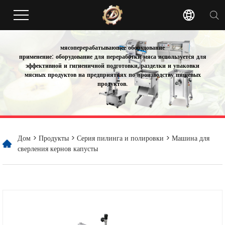
мясоперерабатывающее оборудование
применение: оборудование для переработки мяса используется для
эффективной и гигиеничной подготовки, разделки и упаковки
мясных продуктов на предприятиях по производству пищевых
продуктов.
Дом
>
Продукты
>
Серия пилинга и полировки
> Машина для
сверления кернов капусты