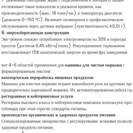
7-дюймовый сенсорный экран с подключением к Интернету вещей
отслеживает такие показатели в реальном времени, как
производительность (макс. 18 тонн/час) и температура двигателя
(диапазон 0–150 °C). Включает оповещения о профилактическом
обслуживании через
датчики вибрации
(чувствительность ±0,01 г).
6. энергосберегающая конструкция
Эко-режим снижает потребление электроэнергии на 30% в периоды
простоя (достигая 0,45 кВт⋅ч/тонну). Рекуперативное торможение
восстанавливает 15% кинетической энергии во время фаз замедления.
вот 4-6 областей применения для
машины для чистки моркови
с
форматированным текстом:
коммерческая переработка пищевых продуктов
Машины для очистки моркови играют важнейшую роль на крупных пред
предварительно нарезанной моркови. Их автоматизированная работа гар
ресторанные и кейтеринговые услуги
Рестораны высокого класса и кейтеринговые компании используют пр
соблюдая при этом строгие стандарты гигиены.
производство органических и здоровых продуктов питания
Специализированные овощечистки с регулируемыми лезвиями позволяют
здоровые продукты питания.