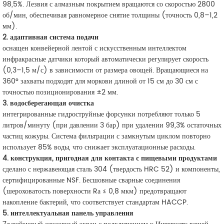
98,5%. Лезвия с алмазным покрытием вращаются со скоростью 2800
об/мин, обеспечивая равномерное снятие толщины (точность 0,8–1,2
мм).
2. адаптивная система подачи
оснащен конвейерной лентой с искусственным интеллектом
инфракрасные датчики
который автоматически регулирует скорость
(0,3–1,5 м/с) в зависимости от размера овощей. Вращающиеся на
360° захваты подходят для моркови длиной от 15 см до 30 см с
точностью позиционирования ±2 мм.
3. водосберегающая очистка
интегрированные гидроструйные форсунки потребляют только
5
литров/минуту
(при давлении 3 бар) при удалении 99,3% остаточных
частиц кожуры. Система фильтрации с замкнутым циклом повторно
использует 85% воды, что снижает эксплуатационные расходы.
4. конструкция, пригодная для контакта с пищевыми продуктами
сделано с
нержавеющая сталь 304
(твердость HRC 52) и компоненты,
сертифицированные NSF. Бесшовные сварные соединения
(шероховатость поверхности Rа ≤ 0,8 мкм) предотвращают
накопление бактерий, что соответствует стандартам HACCP.
5. интеллектуальная панель управления