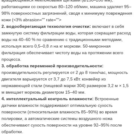
вращающимися нейлоновыми щетками (Ø150–200 мм),
работающими со скоростью 80–120 об/мин, машина удаляет 95–
98% поверхностных загрязнений, сводя к минимуму повреждения
кожи (<3% abrasion="" rate="">
2. водосберегающая технология очистки:
включает в себя
замкнутую систему фильтрации воды, которая сокращает расход
воды на 40–60 % по сравнению с традиционными методами,
используя всего 0,5–0,8 л на кг моркови. 50-микронная
фильтрация обеспечивает чистоту воды на протяжении всего
процесса.
3. обработка переменной производительности:
производительность регулируется от 2 до 8 тонн/час, мощность
двигателя варьируется от 3,7 до 7,5 кВт. конвейер из
нержавеющей стали (пищевой марки 304) размером 3,2 м × 1,5
м вмещает морковь диаметром 15–40 мм.
4. интеллектуальный контроль влажности:
Встроенные
датчики влажности поддерживают оптимальную сухость
поверхности (относительная влажность 85–90%) во время
полировки, а автоматические системы воздушного ножа
обеспечивают сухость поверхности на уровне 92–95% после
обработки.