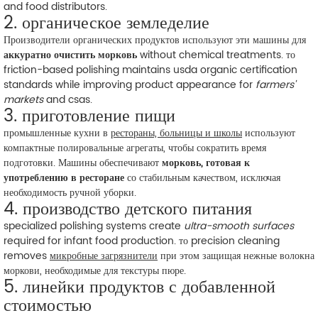
and food distributors.
2. органическое земледелие
Производители органических продуктов используют эти машины для
аккуратно очистить морковь
without chemical treatments. то
friction-based polishing maintains usda organic certification
standards while improving product appearance for
farmers'
markets
and csas.
3. приготовление пищи
промышленные кухни в
рестораны, больницы и школы
используют
компактные полировальные агрегаты, чтобы сократить время
подготовки. Машины обеспечивают
морковь, готовая к
употреблению в ресторане
со стабильным качеством, исключая
необходимость ручной уборки.
4. производство детского питания
specialized polishing systems create
ultra-smooth surfaces
required for infant food production. то precision cleaning
removes
микробные загрязнители
при этом защищая нежные волокна
моркови, необходимые для текстуры пюре.
5. линейки продуктов с добавленной
стоимостью