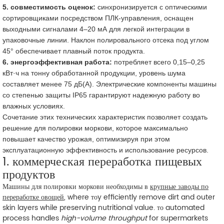
5. совместимость оценок:
синхронизируется с оптическими
сортировщиками посредством ПЛК-управления, оснащен
выходными сигналами 4–20 мА для легкой интеграции в
упаковочные линии. Наклон полировального отсека под углом
45° обеспечивает плавный поток продукта.
6. энергоэффективная работа:
потребляет всего 0,15–0,25
кВт·ч на тонну обработанной продукции, уровень шума
составляет менее 75 дБ(А). Электрические компоненты машины
со степенью защиты IP65 гарантируют надежную работу во
влажных условиях.
Сочетание этих технических характеристик позволяет создать
решение для полировки моркови, которое максимально
повышает качество урожая, оптимизируя при этом
эксплуатационную эффективность и использование ресурсов.
1. коммерческая переработка пищевых
продуктов
Машины для полировки моркови необходимы в
крупные заводы по
переработке овощей
, where тоy efficiently remove dirt and outer
skin layers while preserving nutritional value. то automated
process handles
high-volume throughput
for supermarkets