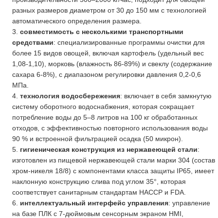
разных размеров диаметром от 30 до 150 мм с технологией
автоматического определения размера.
3.
совместимость с несколькими транспортными
средствами
: специализированные программы очистки для
более 15 видов овощей, включая картофель (удельный вес
1,08-1,10), морковь (влажность 86-89%) и свеклу (содержание
сахара 6-8%), с диапазоном регулировки давления 0,2-0,6
МПа.
4.
технология водосбережения
: включает в себя замкнутую
систему оборотного водоснабжения, которая сокращает
потребление воды до 5–8 литров на 100 кг обработанных
отходов, с эффективностью повторного использования воды
90 % и встроенной фильтрацией осадка (50 микрон).
5.
гигиеническая конструкция из нержавеющей стали
:
изготовлен из пищевой нержавеющей стали марки 304 (состав
хром-никеля 18/8) с компонентами класса защиты IP65, имеет
наклонную конструкцию слива под углом 35°, которая
соответствует санитарным стандартам HACCP и FDA.
6.
интеллектуальный интерфейс управления
: управление
на базе ПЛК с 7-дюймовым сенсорным экраном HMI,